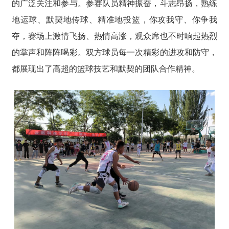
的广泛关注和参与。参赛队员精神振奋，斗志昂扬，熟练
地运球、默契地传球、精准地投篮，你攻我守、你争我
夺，赛场上激情飞扬、热情高涨，观众席也不时响起热烈
的掌声和阵阵喝彩。双方球员每一次精彩的进攻和防守，
都展现出了高超的篮球技艺和默契的团队合作精神。