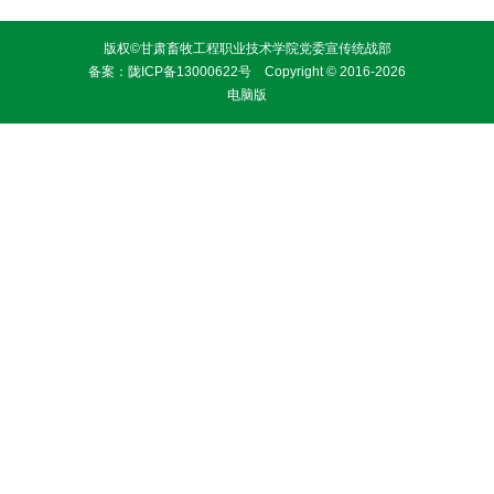
教师教学技能大赛中荣获二等奖
版权©甘肃畜牧工程职业技术学院党委宣传统战部
备案：
陇ICP备13000622号
Copyright © 2016-2026
电脑版